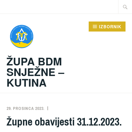
Preskoči
Traži:
na
sadržaj
IZBORNIK
ŽUPA BDM
SNJEŽNE –
KUTINA
29. PROSINCA 2023.
ŽUPA
NEKATEGORIZIRANO
Župne obavijesti 31.12.2023.