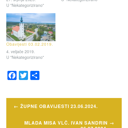
U "Nekategorizirano"
Obavijesti 03.02.2019.
4. veljače 2019.
U "Nekategorizirano"
F
T
S
a
wi
h
c
tt
ar
e
er
e
Navigacija
ŽUPNE OBAVIJESTI 23.06.2024.
b
objava
o
MLADA MISA VLČ. IVAN SANDRIN