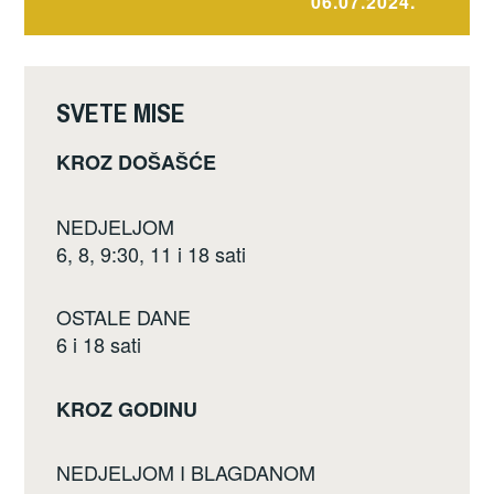
o
06.07.2024.
k
SVETE MISE
KROZ DOŠAŠĆE
NEDJELJOM
6, 8, 9:30, 11 i 18 sati
OSTALE DANE
6 i 18 sati
KROZ GODINU
NEDJELJOM I BLAGDANOM