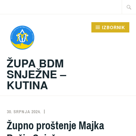
Preskoči
Traži:
na
sadržaj
IZBORNIK
ŽUPA BDM
SNJEŽNE –
KUTINA
30. SRPNJA 2024.
ŽUPA
NEKATEGORIZIRANO
Župno proštenje Majka