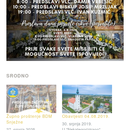
SRODNO
Župno proštenje BDM
Obavijesti 04.08.2019.
Snježne
30. srpnja 2019.
27. srpnja 2025.
U "Nekategorizirano"