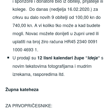
i sponzore i donatore bilo iz obitelji, prijatelje ili
kolege. Do danas (nedjelja 16.02.2020.) za
crkvu su dalo novih 9 obitelji od 100,00 kn do
740,00 kn. A vi koliko tko može a kad budete
mogli. Novac možete donijeti u župni ured ili
uplatiti na broj žiro računa HR45 2340 0091
1000 4693 1.
U prodaji su
s
12 lisni kalendari župe “
Ideja
“
novim tekstovima fotografijama i mudrim
izrekama, rasporedima itd.
Župna kateheza
ZA PRVOPRIČESNIKE: