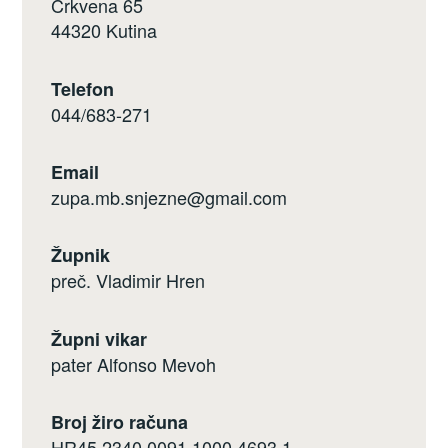
Crkvena 65
44320 Kutina
Telefon
044/683-271
Email
zupa.mb.snjezne@gmail.com
Župnik
preč. Vladimir Hren
Župni vikar
pater Alfonso Mevoh
Broj žiro računa
HR45 2340 0091 1000 4693 1