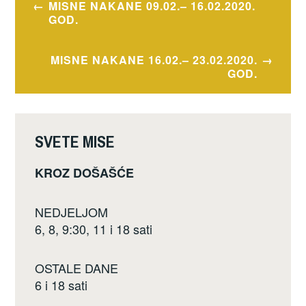
MISNE NAKANE 09.02.– 16.02.2020.
b
objava
GOD.
o
o
MISNE NAKANE 16.02.– 23.02.2020.
GOD.
k
SVETE MISE
KROZ DOŠAŠĆE
NEDJELJOM
6, 8, 9:30, 11 i 18 sati
OSTALE DANE
6 i 18 sati