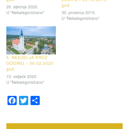
god.
20. siječnja 2020.
U "Nekategorizirano"
30. prosinca 2019.
U "Nekategorizirano"
5. NEDJELJA KROZ
GODINU – 09.02.2020.
god.
10. veljače 2020.
U "Nekategorizirano"
F
T
S
a
wi
h
OZNAČENO
c
tt
ar
OBAVIJESTI
e
er
e
Navigacija