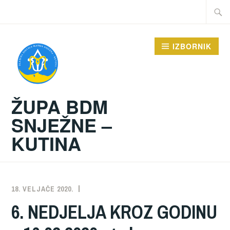
Preskoči
Traži:
na
sadržaj
IZBORNIK
ŽUPA BDM
SNJEŽNE –
KUTINA
18. VELJAČE 2020.
ŽUPA
NEKATEGORIZIRANO
6. NEDJELJA KROZ GODINU