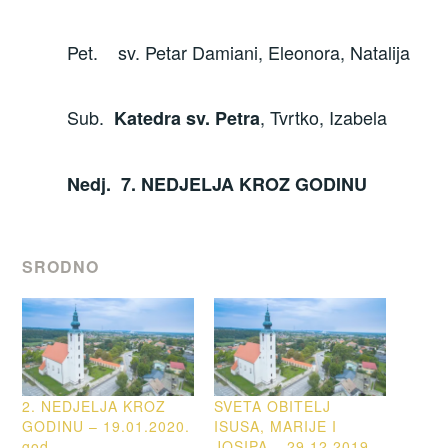
Pet. sv. Petar Damiani, Eleonora, Natalija
Sub.
, Tvrtko, Izabela
Katedra sv. Petra
Nedj. 7. NEDJELJA KROZ GODINU
SRODNO
2. NEDJELJA KROZ
SVETA OBITELJ
GODINU – 19.01.2020.
ISUSA, MARIJE I
god.
JOSIPA – 29.12.2019.