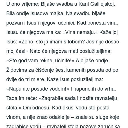
U ono vrijeme: Bijaše svadba u Kani Galilejskoj.
Bila ondje Isusova majka. Na svadbu bijaše
pozvan i Isus i njegovi učenici. Kad ponesta vina,
Isusu će njegova majka: »Vina nemaju.« Kaže joj
Isus: »Ženo, što ja imam s tobom? Još nije došao
moj čas!« Nato će njegova mati poslužiteljima:
»Što god vam rekne, učinite!« A bijaše ondje
Židovima za čišćenje šest kamenih posuda od po
dvije do tri mjere. Kaže Isus poslužiteljima:
»Napunite posude vodom!« I napune ih do vrha.
Tada im reče: »Zagrabite sada i nosite ravnatelju
stola.« Oni odnesu. Kad okusi vodu što posta
vinom, a nije znao odakle je – znale su sluge koje
zagrabiše vodu – ravnatelj stola pozove zaručnika