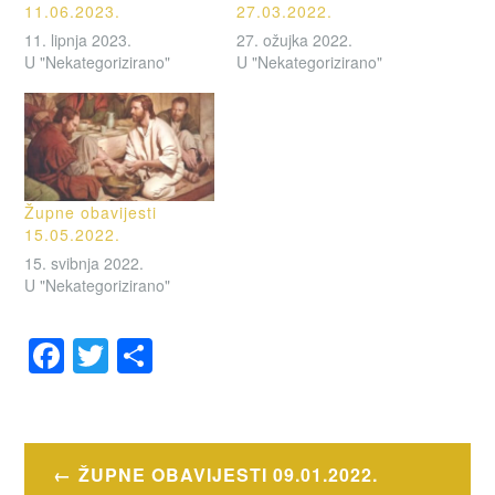
11.06.2023.
27.03.2022.
11. lipnja 2023.
27. ožujka 2022.
U "Nekategorizirano"
U "Nekategorizirano"
Župne obavijesti
15.05.2022.
15. svibnja 2022.
U "Nekategorizirano"
F
T
S
a
wi
h
OZNAČENO
c
tt
ar
OBAVIJESTI
e
er
e
Navigacija
ŽUPNE OBAVIJESTI 09.01.2022.