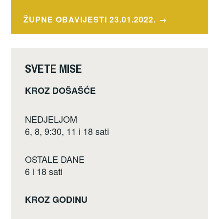
b
objava
o
ŽUPNE OBAVIJESTI 23.01.2022.
o
k
SVETE MISE
KROZ DOŠAŠĆE
NEDJELJOM
6, 8, 9:30, 11 i 18 sati
OSTALE DANE
6 i 18 sati
KROZ GODINU