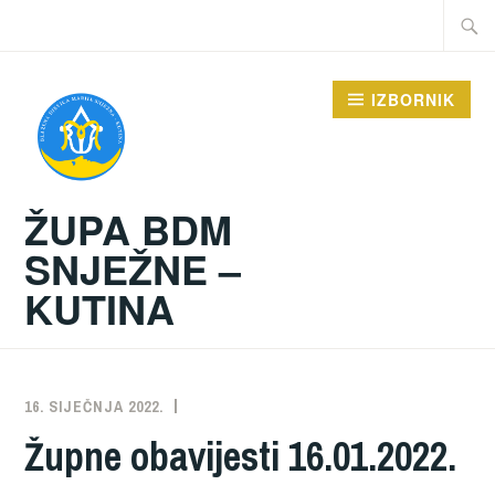
Preskoči
Traži:
na
sadržaj
IZBORNIK
ŽUPA BDM
SNJEŽNE –
KUTINA
16. SIJEČNJA 2022.
ŽUPA
NEKATEGORIZIRANO
Župne obavijesti 16.01.2022.