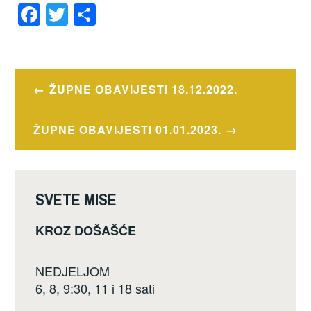
F
T
S
a
wi
h
OZNAČENO
c
tt
ar
OBAVIJESTI
e
er
e
Navigacija
ŽUPNE OBAVIJESTI 18.12.2022.
b
objava
o
ŽUPNE OBAVIJESTI 01.01.2023.
o
k
SVETE MISE
KROZ DOŠAŠĆE
NEDJELJOM
6, 8, 9:30, 11 i 18 sati