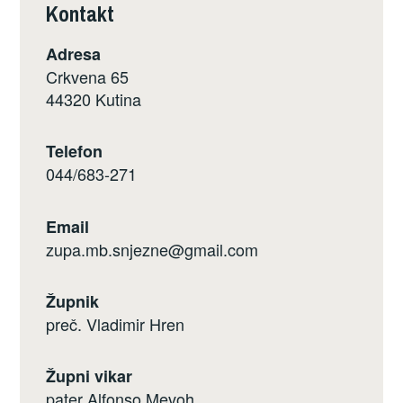
Kontakt
Adresa
Crkvena 65
44320 Kutina
Telefon
044/683-271
Email
zupa.mb.snjezne@gmail.com
Župnik
preč. Vladimir Hren
Župni vikar
pater Alfonso Mevoh