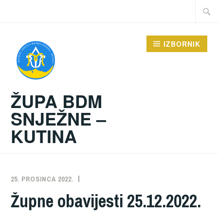
Preskoči
Traži:
na
sadržaj
IZBORNIK
ŽUPA BDM
SNJEŽNE –
KUTINA
25. PROSINCA 2022.
ŽUPA
NEKATEGORIZIRANO
Župne obavijesti 25.12.2022.