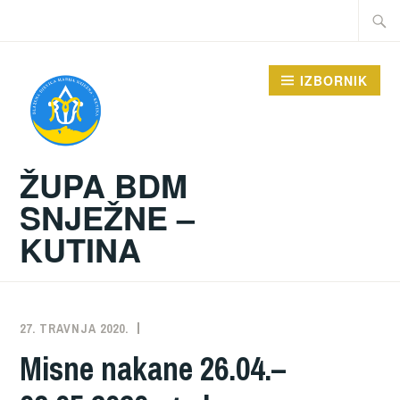
Preskoči
Traži:
na
sadržaj
IZBORNIK
ŽUPA BDM
SNJEŽNE –
KUTINA
27. TRAVNJA 2020.
ŽUPA
NEKATEGORIZIRANO
Misne nakane 26.04.–