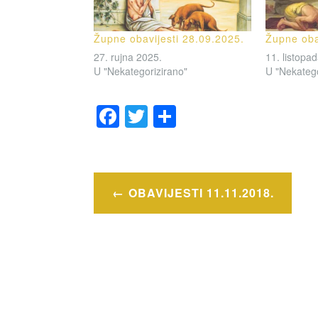
Župne obavijesti 28.09.2025.
Župne oba
27. rujna 2025.
11. listopa
U "Nekategorizirano"
U "Nekatego
F
T
S
a
wi
h
OZNAČENO
c
tt
ar
OBAVIJESTI
e
er
e
Navigacija
OBAVIJESTI 11.11.2018.
b
objava
o
o
k