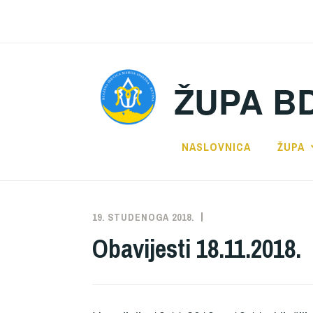
Preskoči
na
sadržaj
ŽUPA B
NASLOVNICA
ŽUPA
19. STUDENOGA 2018.
ŽUPA
NEKATEGORIZIRANO
Obavijesti 18.11.2018.