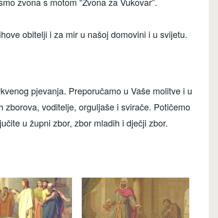
li smo zvona s motom “Zvona za Vukovar”.
hove obitelji i za mir u našoj domovini i u svijetu.
 crkvenog pjevanja. Preporučamo u Vaše molitve i u
 zborova, voditelje, orguljaše i svirače. Potičemo
učite u župni zbor, zbor mladih i dječji zbor.