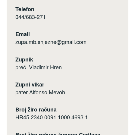
Telefon
044/683-271
Email
zupa.mb.snjezne@gmail.com
Župnik
preč. Vladimir Hren
Župni vikar
pater Alfonso Mevoh
Broj žiro računa
HR45 2340 0091 1000 4693 1
Broj žiro računa župnog Caritasa