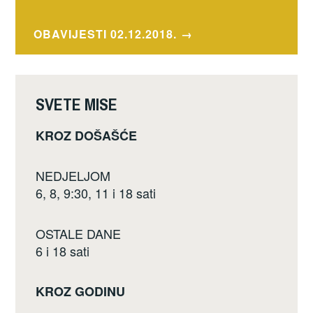
o
o
OBAVIJESTI 02.12.2018.
k
SVETE MISE
KROZ DOŠAŠĆE
NEDJELJOM
6, 8, 9:30, 11 i 18 sati
OSTALE DANE
6 i 18 sati
KROZ GODINU