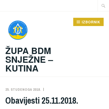
Preskoči
Traži:
na
sadržaj
IZBORNIK
ŽUPA BDM
SNJEŽNE –
KUTINA
25. STUDENOGA 2018.
ŽUPA
NEKATEGORIZIRANO
Obavijesti 25.11.2018.