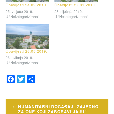
Obavijesti 24.02.2019.
Obavijesti 27.01.2019.
25. veljače 2019.
28. siječnja 2019.
U "Nekategorizirano"
U "Nekategorizirano"
Obavijesti 26.05.2019.
26. svibnja 2019.
U "Nekategorizirano"
F
T
S
a
wi
h
OZNAČENO
c
tt
ar
OBAVIJESTI
e
er
e
Navigacija
HUMANITARNI DOGAĐAJ “ZAJEDNO
b
objava
ZA ONE KOJI ZABORAVLJAJU”