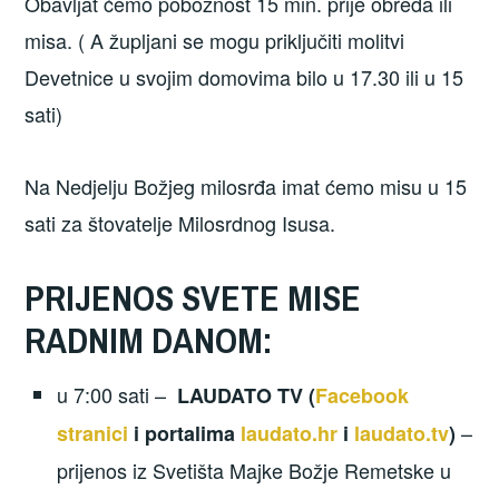
Obavljat ćemo pobožnost 15 min. prije obreda ili
misa. ( A župljani se mogu priključiti molitvi
Devetnice u svojim domovima bilo u 17.30 ili u 15
sati)
Na Nedjelju Božjeg milosrđa imat ćemo misu u 15
sati za štovatelje Milosrdnog Isusa.
PRIJENOS SVETE MISE
RADNIM DANOM:
u 7:00 sati –
LAUDATO TV (
Facebook
–
stranici
i portalima
laudato.hr
i
laudato.tv
)
prijenos iz Svetišta Majke Božje Remetske u