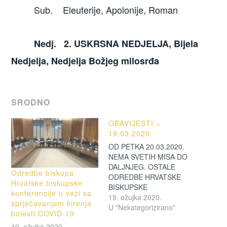
Sub. Eleuterije, Apolonije, Roman
Nedj. 2. USKRSNA NEDJELJA, Bijela
Nedjelja, Nedjelja Božjeg milosrđa
SRODNO
OBAVIJESTI –
19.03.2020.
OD PETKA 20.03.2020.
NEMA SVETIH MISA DO
DALJNJEG. OSTALE
Odredbe biskupa
ODREDBE HRVATSKE
Hrvatske biskupske
BISKUPSKE
konferencije u vezi sa
KONFERENCIJE MOŽETE
19. ožujka 2020.
sprječavanjem širenja
PROČITATI KLIKOM NA
U "Nekategorizirano"
bolesti COVID-19
LINK https://marija-
19. ožujka 2020.