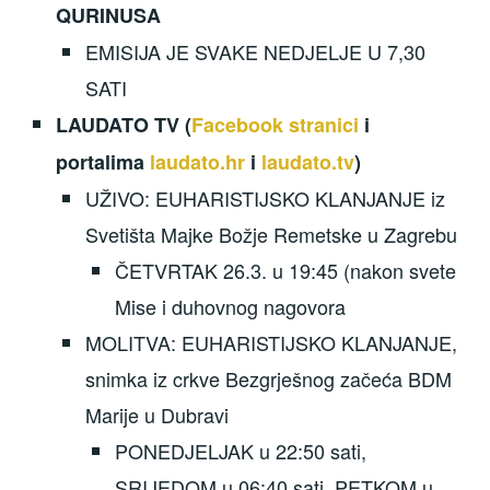
QURINUSA
EMISIJA JE SVAKE NEDJELJE U 7,30
SATI
LAUDATO TV (
Facebook stranici
i
portalima
laudato.hr
i
laudato.tv
)
UŽIVO: EUHARISTIJSKO KLANJANJE iz
Svetišta Majke Božje Remetske u Zagrebu
ČETVRTAK 26.3. u 19:45 (nakon svete
Mise i duhovnog nagovora
MOLITVA: EUHARISTIJSKO KLANJANJE,
snimka iz crkve Bezgrješnog začeća BDM
Marije u Dubravi
PONEDJELJAK u 22:50 sati,
SRIJEDOM u 06:40 sati, PETKOM u