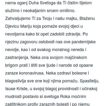
nama oganj Duha Svetoga da Ti čistim tijelom
služimo i neokaljanim srcem omilimo.
Zahvaljujemo Ti za Tvoju i našu majku, Blaženu
Djevicu Mariju koja pomaže svojoj djeci u
nevoljama kako bi opet zadobili zdravlje. Po
njezinu zagovoru oslobodi nas ove pandemijske
nevolje, kao i od svakog moralnog nereda i
zastranjenja. Neka ona svojom majčinskom
brigom prati i štiti sve ljude i narode od opasne
zaraze koronavirusa. Neka ozdravi bolesne i
blagoslivlja sve one koji njima pomažu. Spasitelju,
Isuse Kriste, u svojoj blagoj providnosti i očinskoj
mudrosti postavio si svetoga Roka moćnim
zaštitnikom protiv zaraznih bolesti i po njemu