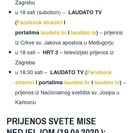
Zagrebu
u 18 sati (subotom) –
LAUDATO TV
(
Facebook stranici
i
– prijenos
portalima
laudato.hr
i
laudato.tv
)
iz Crkve sv. Jakova apostola u Međugorju
u 18 sati –
– televizijski prijenos iz
HRT 3
Zagreba
u 18:30 sati –
LAUDATO TV (
Facebook
–
stranici
i portalima
laudato.hr
i
laudato.tv
)
prijenos iz Nacionalnog svetišta sv. Josipa u
Karlovcu
PRIJENOS SVETE MISE
NEDJELJOM (19.04.2020.):