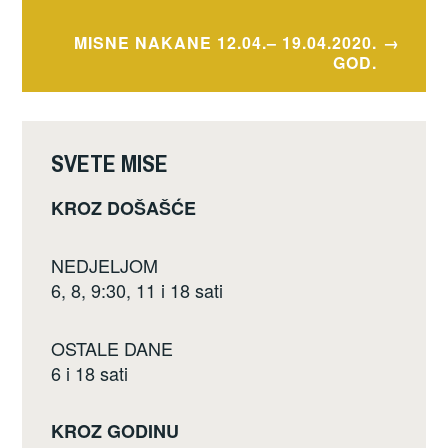
o
o
MISNE NAKANE 12.04.– 19.04.2020.
GOD.
k
SVETE MISE
KROZ DOŠAŠĆE
NEDJELJOM
6, 8, 9:30, 11 i 18 sati
OSTALE DANE
6 i 18 sati
KROZ GODINU