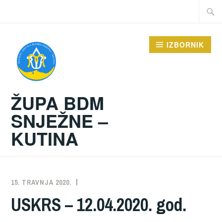
Preskoči
Traži:
na
sadržaj
IZBORNIK
ŽUPA BDM
SNJEŽNE –
KUTINA
15. TRAVNJA 2020.
ŽUPA
NEKATEGORIZIRANO
USKRS – 12.04.2020. god.