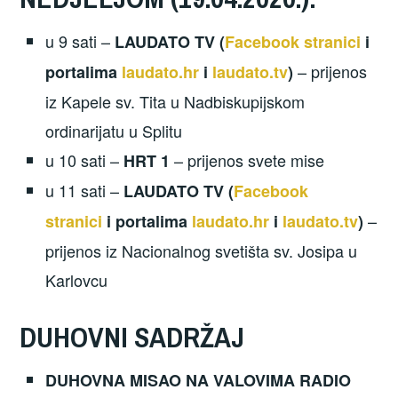
u 9 sati –
LAUDATO TV (
Facebook stranici
i
– prijenos
portalima
laudato.hr
i
laudato.tv
)
iz Kapele sv. Tita u Nadbiskupijskom
ordinarijatu u Splitu
u 10 sati –
– prijenos svete mise
HRT 1
u 11 sati –
LAUDATO TV (
Facebook
–
stranici
i portalima
laudato.hr
i
laudato.tv
)
prijenos iz Nacionalnog svetišta sv. Josipa u
Karlovcu
DUHOVNI SADRŽAJ
DUHOVNA MISAO NA VALOVIMA RADIO