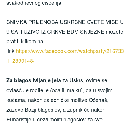
svakodnevnog čišćenja.
SNIMKA PRIJENOSA USKRSNE SVETE MISE U
9 SATI UŽIVO IZ CRKVE BDM SNJEŽNE možete
pratiti klikom na
link
https://www.facebook.com/watchparty/216733
112890148/
za Uskrs, ovime se
Za blagoslivljanje jela
ovlašćuje roditelje (oca ili majku), da u svojim
kućama, nakon zajedničke molitve Očenaš,
zazove Božji blagoslov, a župnik će nakon
Euharistije u crkvi moliti blagoslov za sve.