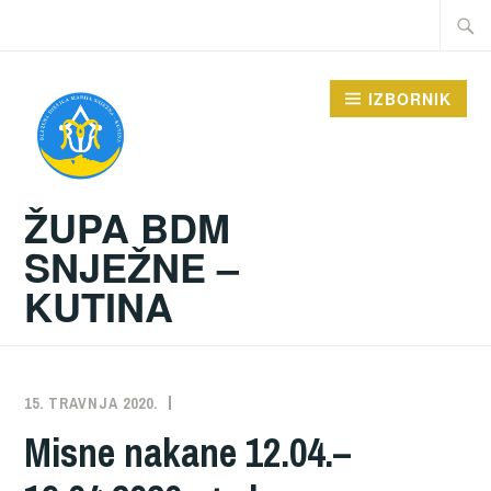
Preskoči
Traži:
na
sadržaj
IZBORNIK
ŽUPA BDM
SNJEŽNE –
KUTINA
15. TRAVNJA 2020.
ŽUPA
NEKATEGORIZIRANO
Misne nakane 12.04.–