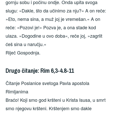
gornju sobu i počinu ondje. Onda upita svoga
slugu: »Dakle, što da učinimo za nju?« A on reče:
»Eto, nema sina, a muž joj je vremešan.« A on
reče: »Pozovi je!« Pozva je, a ona stade kod
ulaza. »Dogodine u ovo doba«, reče joj, »zagrlit
ćeš sina u naručju.«
Riječ Gospodnja.
Drugo čitanje: Rim 6,3-4.8-11
Čitanje Poslanice svetoga Pavla apostola
Rimljanima
Braćo! Koji smo god kršteni u Krista Isusa, u smrt
smo njegovu kršteni. Krštenjem smo dakle