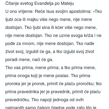
Čitanje svetog Evanđelja po Mateju
U ono vrijeme: Reče Isus svojim apostolima: »Tko
ljubi oca ili majku više nego mene, nije mene
dostojan. Tko ljubi sina ili kćer više nego mene,
nije mene dostojan. Tko ne uzme svoga križa i ne
pođe za mnom, nije mene dostojan. Tko nađe
život svoj, izgubit će ga, a tko izgubi svoj život
poradi mene, naći će ga.
Tko vas prima, mene prima; a tko prima mene,
prima onoga koji je mene poslao. Tko prima
proroka jer je prorok, primit će plaću proročku; tko
prima pravednika jer je pravednik, primit će plaću
pravedničku. Tko napoji jednoga od ovih
najmanjih samo čašom hladne vode zato što je