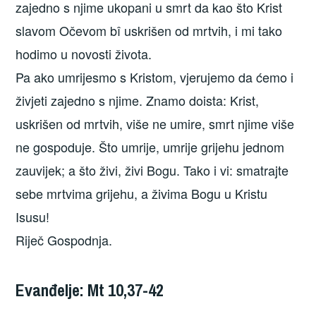
zajedno s njime ukopani u smrt da kao što Krist
slavom Očevom bî uskrišen od mrtvih, i mi tako
hodimo u novosti života.
Pa ako umrijesmo s Kristom, vjerujemo da ćemo i
živjeti zajedno s njime. Znamo doista: Krist,
uskrišen od mrtvih, više ne umire, smrt njime više
ne gospoduje. Što umrije, umrije grijehu jednom
zauvijek; a što živi, živi Bogu. Tako i vi: smatrajte
sebe mrtvima grijehu, a živima Bogu u Kristu
Isusu!
Riječ Gospodnja.
Evanđelje: Mt 10,37-42