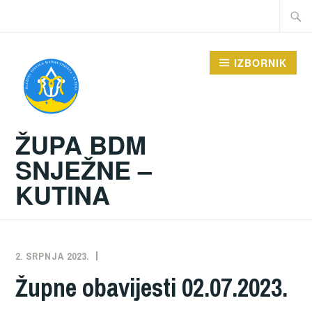
Preskoči
Traži:
na
sadržaj
IZBORNIK
ŽUPA BDM
SNJEŽNE –
KUTINA
2. SRPNJA 2023.
ŽUPA
NEKATEGORIZIRANO
Župne obavijesti 02.07.2023.