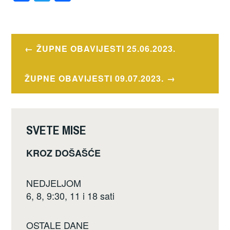
a
wi
h
OZNAČENO
c
tt
ar
OBAVIJESTI
e
er
e
Navigacija
ŽUPNE OBAVIJESTI 25.06.2023.
b
objava
o
ŽUPNE OBAVIJESTI 09.07.2023.
o
k
SVETE MISE
KROZ DOŠAŠĆE
NEDJELJOM
6, 8, 9:30, 11 i 18 sati
OSTALE DANE