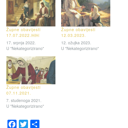
Župne obavijesti
Župne obavijesti
17.07.2022.￼￼
12.03.2023.
17. srpnja 2022.
12. ožujka 2023.
U "Nekategorizirano"
U "Nekategorizirano"
Župne obavijesti
07.11.2021.
7. studenoga 2021.
U "Nekategorizirano"
F
T
S