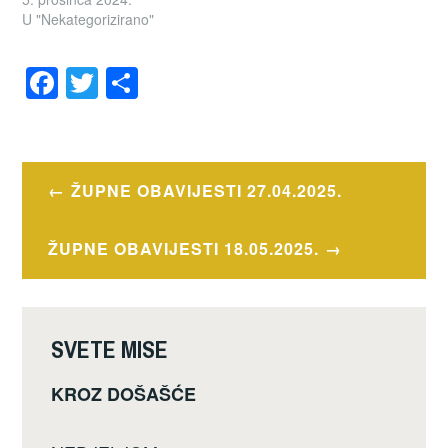
U "Nekategorizirano"
F
T
S
a
wi
h
OZNAČENO
c
tt
ar
OBAVIJESTI
e
er
e
Navigacija
ŽUPNE OBAVIJESTI 27.04.2025.
b
objava
o
ŽUPNE OBAVIJESTI 18.05.2025.
o
k
SVETE MISE
KROZ DOŠAŠĆE