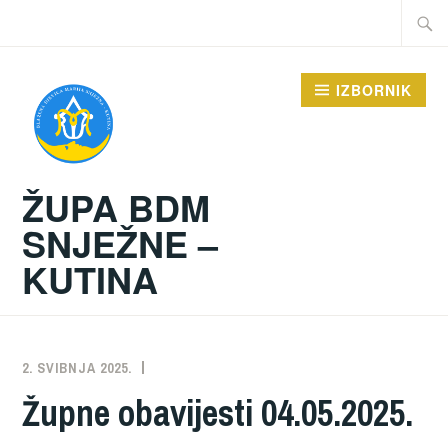
Preskoči
Traži:
na
sadržaj
IZBORNIK
ŽUPA BDM
SNJEŽNE –
KUTINA
2. SVIBNJA 2025.
ŽUPA
NEKATEGORIZIRANO
Župne obavijesti 04.05.2025.