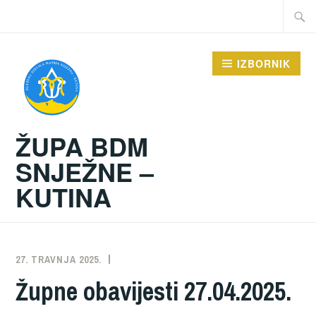
Preskoči
Traži:
na
sadržaj
IZBORNIK
ŽUPA BDM
SNJEŽNE –
KUTINA
27. TRAVNJA 2025.
ŽUPA
NEKATEGORIZIRANO
Župne obavijesti 27.04.2025.