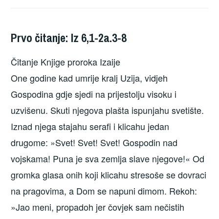
Prvo čitanje: Iz 6,1-2a.3-8
Čitanje Knjige proroka Izaije
One godine kad umrije kralj Uzija, vidjeh
Gospodina gdje sjedi na prijestolju visoku i
uzvišenu. Skuti njegova plašta ispunjahu svetište.
Iznad njega stajahu serafi i klicahu jedan
drugome: »Svet! Svet! Svet! Gospodin nad
vojskama! Puna je sva zemlja slave njegove!« Od
gromka glasa onih koji klicahu stresoše se dovraci
na pragovima, a Dom se napuni dimom. Rekoh:
»Jao meni, propadoh jer čovjek sam nečistih