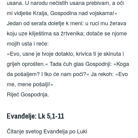
usana. U narodu nečistih usana prebivam, a oči
mi vidješe Kralja, Gospodina nad vojskama!«
Jedan od serafa doletje k meni: u ruci mu žerava
koju uze kliještima sa žrtvenika; dotače se njome
mojih usta i reče:
»Evo, usne je tvoje dotaklo, krivica ti je skinuta i
grijeh oprošten.« Tada čuh glas Gospodnji: »Koga
da pošaljem? I tko će nam poći?« Ja rekoh: »Evo
me, mene pošalji!«
Riječ Gospodnja.
Evanđelje: Lk 5,1-11
Čitanje svetog Evanđelja po Luki