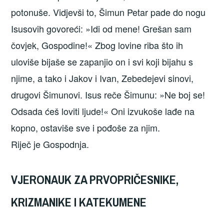
potonuše. Vidjevši to, Šimun Petar pade do nogu
Isusovih govoreći: »Idi od mene! Grešan sam
čovjek, Gospodine!« Zbog lovine riba što ih
uloviše bijaše se zapanjio on i svi koji bijahu s
njime, a tako i Jakov i Ivan, Zebedejevi sinovi,
drugovi Šimunovi. Isus reče Šimunu: »Ne boj se!
Odsada ćeš loviti ljude!« Oni izvukoše lađe na
kopno, ostaviše sve i pođoše za njim.
Riječ je Gospodnja.
VJERONAUK ZA PRVOPRIČESNIKE,
KRIZMANIKE I KATEKUMENE