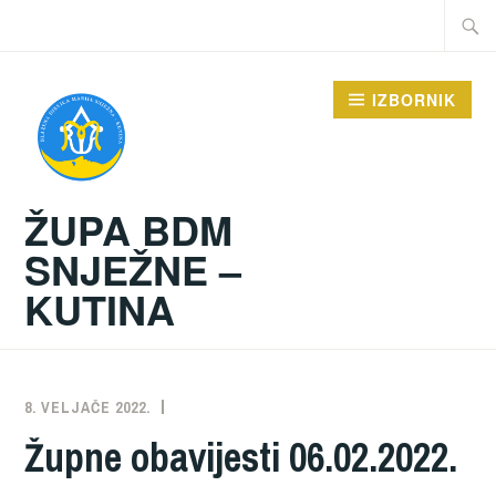
Preskoči
Traži:
na
sadržaj
IZBORNIK
ŽUPA BDM
SNJEŽNE –
KUTINA
8. VELJAČE 2022.
ŽUPA
NEKATEGORIZIRANO
Župne obavijesti 06.02.2022.