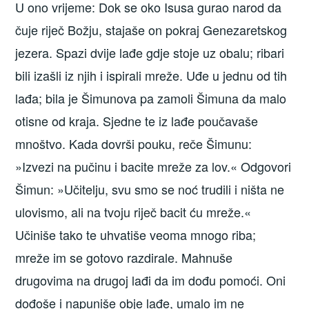
U ono vrijeme: Dok se oko Isusa gurao narod da
čuje riječ Božju, stajaše on pokraj Genezaretskog
jezera. Spazi dvije lađe gdje stoje uz obalu; ribari
bili izašli iz njih i ispirali mreže. Uđe u jednu od tih
lađa; bila je Šimunova pa zamoli Šimuna da malo
otisne od kraja. Sjedne te iz lađe poučavaše
mnoštvo. Kada dovrši pouku, reče Šimunu:
»Izvezi na pučinu i bacite mreže za lov.« Odgovori
Šimun: »Učitelju, svu smo se noć trudili i ništa ne
ulovismo, ali na tvoju riječ bacit ću mreže.«
Učiniše tako te uhvatiše veoma mnogo riba;
mreže im se gotovo razdirale. Mahnuše
drugovima na drugoj lađi da im dođu pomoći. Oni
dođoše i napuniše obje lađe, umalo im ne