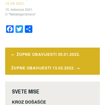
15.08.2021.
15. kolovoza 2021.
U "Nekategorizirano"
F
T
S
a
wi
h
OZNAČENO
c
tt
ar
OBAVIJESTI
e
er
e
Navigacija
ŽUPNE OBAVIJESTI 30.01.2022.
b
objava
o
ŽUPNE OBAVIJESTI 13.02.2022.
o
k
SVETE MISE
KROZ DOŠAŠĆE