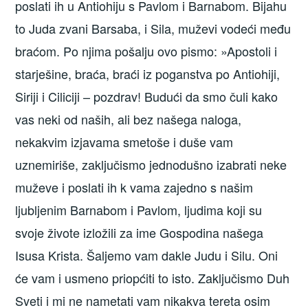
poslati ih u Antiohiju s Pavlom i Barnabom. Bijahu
to Juda zvani Barsaba, i Sila, muževi vodeći među
braćom. Po njima pošalju ovo pismo: »Apostoli i
starješine, braća, braći iz poganstva po Antiohiji,
Siriji i Ciliciji – pozdrav! Budući da smo čuli kako
vas neki od naših, ali bez našega naloga,
nekakvim izjavama smetoše i duše vam
uznemiriše, zaključismo jednodušno izabrati neke
muževe i poslati ih k vama zajedno s našim
ljubljenim Barnabom i Pavlom, ljudima koji su
svoje živote izložili za ime Gospodina našega
Isusa Krista. Šaljemo vam dakle Judu i Silu. Oni
će vam i usmeno priopćiti to isto. Zaključismo Duh
Sveti i mi ne nametati vam nikakva tereta osim