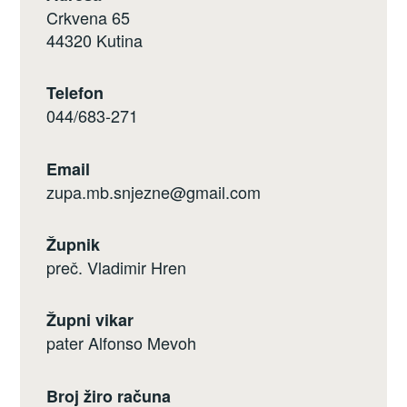
Crkvena 65
44320 Kutina
Telefon
044/683-271
Email
zupa.mb.snjezne@gmail.com
Župnik
preč. Vladimir Hren
Župni vikar
pater Alfonso Mevoh
Broj žiro računa