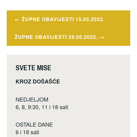
OZNAČENO
c
tt
ar
OBAVIJESTI
e
er
e
Navigacija
ŽUPNE OBAVIJESTI 15.05.2022.
b
objava
o
ŽUPNE OBAVIJESTI 29.05.2022.
o
k
SVETE MISE
KROZ DOŠAŠĆE
NEDJELJOM
6, 8, 9:30, 11 i 18 sati
OSTALE DANE
6 i 18 sati