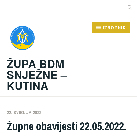
Preskoči
Traži:
na
sadržaj
IZBORNIK
ŽUPA BDM
SNJEŽNE –
KUTINA
22. SVIBNJA 2022.
ŽUPA
NEKATEGORIZIRANO
Župne obavijesti 22.05.2022.