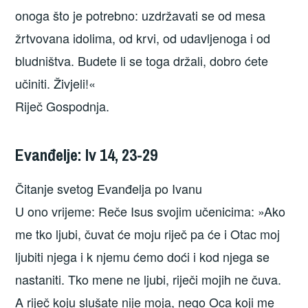
onoga što je potrebno: uzdržavati se od mesa
žrtvovana idolima, od krvi, od udavljenoga i od
bludništva. Budete li se toga držali, dobro ćete
učiniti. Živjeli!«
Riječ Gospodnja.
Evanđelje: Iv 14, 23-29
Čitanje svetog Evanđelja po Ivanu
U ono vrijeme: Reče Isus svojim učenicima: »Ako
me tko ljubi, čuvat će moju riječ pa će i Otac moj
ljubiti njega i k njemu ćemo doći i kod njega se
nastaniti. Tko mene ne ljubi, riječi mojih ne čuva.
A riječ koju slušate nije moja, nego Oca koji me