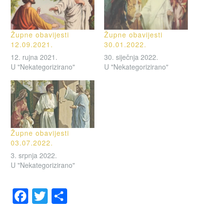
Župne obavijesti
Župne obavijesti
12.09.2021.
30.01.2022.
12. rujna 2021.
30. siječnja 2022.
U "Nekategorizirano"
U "Nekategorizirano"
Župne obavijesti
03.07.2022.
3. srpnja 2022.
U "Nekategorizirano"
F
T
S
a
wi
h