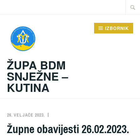
Preskoči
Traži:
na
sadržaj
IZBORNIK
ŽUPA BDM
SNJEŽNE –
KUTINA
26. VELJAČE 2023.
ŽUPA
NEKATEGORIZIRANO
Župne obavijesti 26.02.2023.