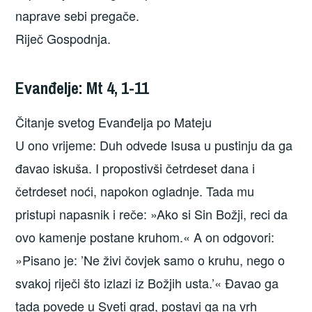
naprave sebi pregače.
Riječ Gospodnja.
Evanđelje: Mt 4, 1-11
Čitanje svetog Evanđelja po Mateju
U ono vrijeme: Duh odvede Isusa u pustinju da ga
đavao iskuša. I propostivši četrdeset dana i
četrdeset noći, napokon ogladnje. Tada mu
pristupi napasnik i reče: »Ako si Sin Božji, reci da
ovo kamenje postane kruhom.« A on odgovori:
»Pisano je: ’Ne živi čovjek samo o kruhu, nego o
svakoj riječi što izlazi iz Božjih usta.’« Đavao ga
tada povede u Sveti grad, postavi ga na vrh