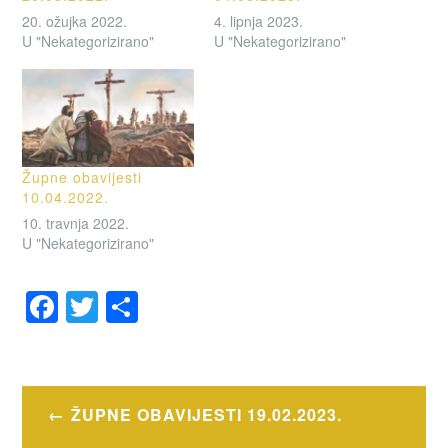
20. ožujka 2022.
4. lipnja 2023.
U "Nekategorizirano"
U "Nekategorizirano"
Župne obavijesti
10.04.2022.
10. travnja 2022.
U "Nekategorizirano"
F
T
S
a
wi
h
OZNAČENO
c
tt
ar
OBAVIJESTI
e
er
e
Navigacija
ŽUPNE OBAVIJESTI 19.02.2023.
b
objava