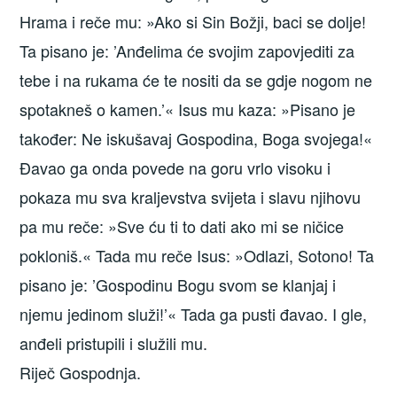
Hrama i reče mu: »Ako si Sin Božji, baci se dolje!
Ta pisano je: ’Anđelima će svojim zapovjediti za
tebe i na rukama će te nositi da se gdje nogom ne
spotakneš o kamen.’« Isus mu kaza: »Pisano je
također: Ne iskušavaj Gospodina, Boga svojega!«
Đavao ga onda povede na goru vrlo visoku i
pokaza mu sva kraljevstva svijeta i slavu njihovu
pa mu reče: »Sve ću ti to dati ako mi se ničice
pokloniš.« Tada mu reče Isus: »Odlazi, Sotono! Ta
pisano je: ’Gospodinu Bogu svom se klanjaj i
njemu jedinom služi!’« Tada ga pusti đavao. I gle,
anđeli pristupili i služili mu.
Riječ Gospodnja.