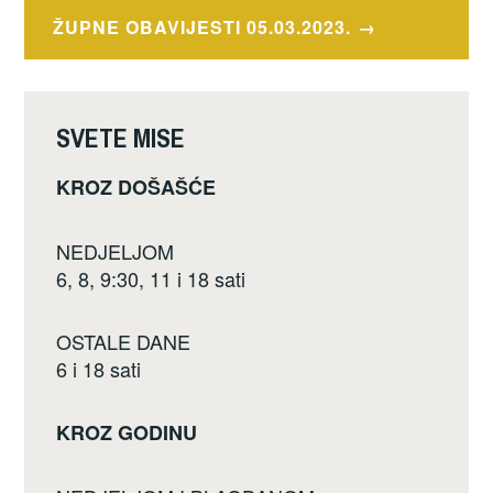
o
ŽUPNE OBAVIJESTI 05.03.2023.
o
k
SVETE MISE
KROZ DOŠAŠĆE
NEDJELJOM
6, 8, 9:30, 11 i 18 sati
OSTALE DANE
6 i 18 sati
KROZ GODINU