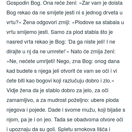
Gospodin Bog. Ona reče ženi: »Zar vam je doista
Bog rekao da ne smijete jesti ni s jednog drveta u
vrtu?« Žena odgovori zmiji: »Plodove sa stabala u
vrtu smijemo jesti. Samo za plod stabla što je
nasred vrta rekao je Bog: ’Da ga niste jeli! I ne
dirajte u nj da ne umrete!’« Nato će zmija ženi:
»Ne, nećete umrijeti! Nego, zna Bog: onog dana
kad budete s njega jeli otvorit će vam se oči i vi
ćete biti kao bogovi koji razlučuju dobro i zlo.«
Vidje žena da je stablo dobro za jelo, za oči
zamamljivo, a za mudrost poželjno: ubere ploda
njegova i pojede. Dade i svome mužu, koji bijaše s
njom, pa je i on jeo. Tada se obadvoma otvore oči
i upoznaju da su goli. Spletu smokova lišća i